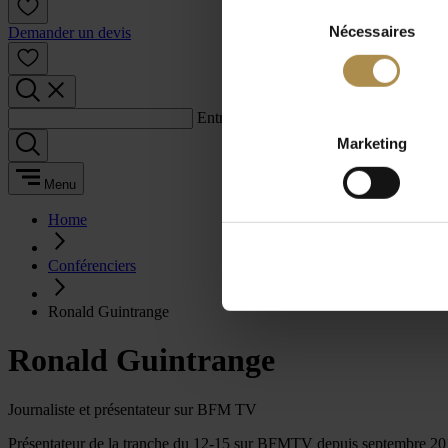
Sélection
Nécessaires
du
Demander un devis
consentement
Entrez un terme de recherche :
Marketing
Menu
Home
Conférenciers
Ronald Guintrange
Ronald Guintrange
Journaliste et présentateur sur BFM TV
Présentateur de la tranche du 12-15 sur BFMTV depuis septembre 2012,