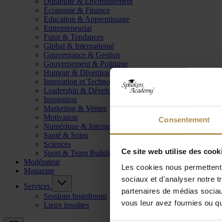
Durabilité & Environnement
Économie & Finance
Éducation & Apprentissage
Entrepreneuriat
Futur & Tendances
Global & International
Gouvernance & Gestion
Gouvernement & Politique
Humour & Divertissement
Innovation et Technologie
Leadership & Développement
Inspiration
Marketing & Ventes
Motivation
Consentement
Numérique & Internet
Santé & Soins
Sciences
Ce site web utilise des cook
Sport & Team Building
Modérateur
Les cookies nous permettent d
Magazine
sociaux et d'analyser notre t
Services
partenaires de médias sociaux
Sessions boardroom
vous leur avez fournies ou qu'
Lieux insolites