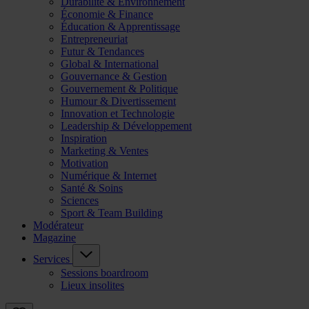
Durabilité & Environnement
Économie & Finance
Éducation & Apprentissage
Entrepreneuriat
Futur & Tendances
Global & International
Gouvernance & Gestion
Gouvernement & Politique
Humour & Divertissement
Innovation et Technologie
Leadership & Développement
Inspiration
Marketing & Ventes
Motivation
Numérique & Internet
Santé & Soins
Sciences
Sport & Team Building
Modérateur
Magazine
Services
Sessions boardroom
Lieux insolites