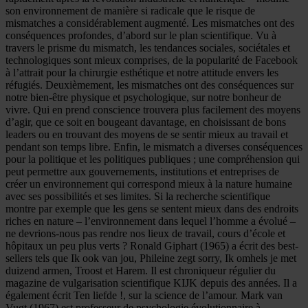
son environnement de manière si radicale que le risque de
mismatches a considérablement augmenté. Les mismatches ont des
conséquences profondes, d’abord sur le plan scientifique. Vu à
travers le prisme du mismatch, les tendances sociales, sociétales et
technologiques sont mieux comprises, de la popularité de Facebook
à l’attrait pour la chirurgie esthétique et notre attitude envers les
réfugiés. Deuxièmement, les mismatches ont des conséquences sur
notre bien-être physique et psychologique, sur notre bonheur de
vivre. Qui en prend conscience trouvera plus facilement des moyens
d’agir, que ce soit en bougeant davantage, en choisissant de bons
leaders ou en trouvant des moyens de se sentir mieux au travail et
pendant son temps libre. Enfin, le mismatch a diverses conséquences
pour la politique et les politiques publiques ; une compréhension qui
peut permettre aux gouvernements, institutions et entreprises de
créer un environnement qui correspond mieux à la nature humaine
avec ses possibilités et ses limites. Si la recherche scientifique
montre par exemple que les gens se sentent mieux dans des endroits
riches en nature – l’environnement dans lequel l’homme a évolué –
ne devrions-nous pas rendre nos lieux de travail, cours d’école et
hôpitaux un peu plus verts ? Ronald Giphart (1965) a écrit des best-
sellers tels que Ik ook van jou, Phileine zegt sorry, Ik omhels je met
duizend armen, Troost et Harem. Il est chroniqueur régulier du
magazine de vulgarisation scientifique KIJK depuis des années. Il a
également écrit Ten liefde !, sur la science de l’amour. Mark van
Vugt (1967) est professeur de psychologie évolutionnaire à