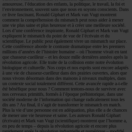
amoureuse, l’éducation des enfants, la politique, le travail, la foi et
l’environnement, souvent sans que nous en soyons conscients. Dans
ce livre fascinant, Ronald Giphart et Mark van Vugt montrent
comment la compréhension du mismatch peut nous aider à mener
une vie plus saine et plus heureuse et à créer une meilleure société.
Lors d’une conférence inspirante, Ronald Giphart et Mark van Vugt
expliquent le mismatch du point de vue de l’écrivain et du
scientifique. Le public peut également vivre un mismatch sur place.
Cette conférence aborde le contraste dramatique entre les premiers
millions d’années de l’histoire humaine – où l’homme vivait en tant
que chasseur-cueilleur – et les douze mille dernières années après la
révolution agricole. Elle traite de la collision entre notre évolution
biologique et culturelle. Nos corps et nos esprits sont encore adaptés
à une vie de chasseur-cueilleur dans des prairies ouvertes, alors que
nous vivons désormais dans des maisons à niveaux multiples, dans
un contexte social totalement différent. Cette avancée rapide a-t-elle
été bénéfique pour nous ? Comment tentons-nous de survivre avec
nos cerveaux primitifs, formés à l’époque préhistorique, dans une
société moderne de l’information qui change radicalement tous les
dix ans ? Au final, il s’agit de transformer le mismatch en match.
Plus la vie d’une personne est en adéquation, plus elle a de chances
de mener une vie heureuse et saine. Les auteurs Ronald Giphart
(écrivain) et Mark van Vugt (scientifique) montrent que l’homme a,
en peu de temps – depuis la révolution agricole et encore plus
rapidement après la révolution industrielle et numérique – modifié