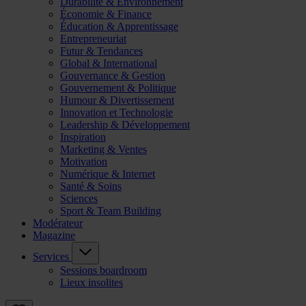
Durabilité & Environnement
Économie & Finance
Éducation & Apprentissage
Entrepreneuriat
Futur & Tendances
Global & International
Gouvernance & Gestion
Gouvernement & Politique
Humour & Divertissement
Innovation et Technologie
Leadership & Développement
Inspiration
Marketing & Ventes
Motivation
Numérique & Internet
Santé & Soins
Sciences
Sport & Team Building
Modérateur
Magazine
Services
Sessions boardroom
Lieux insolites