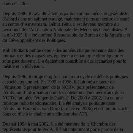
dans ce cadre.
Depuis 1986, il travaille à temps partiel comme médecin généraliste,
d’abord dans un cabinet partagé, maintenant dans un centre de santé
au centre d’Amsterdam. Début 1990, il est devenu membre du
personnel de l’Association Nationale des Médecins Généralistes. À
la mi-1993, il a été nommé Responsable du Bureau de la Stratégie et
du Développement des Politiques.
Rob Oudkerk publie depuis des années chaque semaine dans des
journaux et des magazines, également en tant que chroniqueur et
sous pseudonyme. Il a également contribué à des scénarios pour le
théâtre et la télévision.
Depuis 1996, il dirige cinq fois par an un cycle de débats politiques
et sociétaux annuel. En 1995 et 1996, il était présentateur de
l’émission `Spreekkamer´ de la NCRV, puis présentateur de
l’émission d’information pour les consommateurs médicaux de la
NCRV, intitulée `Volgende Patiënt´. De 2000 à 2002, il a eu une
rubrique radio hebdomadaire. Il a été analyste politique dans
l’émission Barend et van Dorp (arrêtée en 2006) et est toujours actif
dans ce rôle à la chaîne amstellodamoise AT5.
De mai 1994 à mai 2002, il a été membre de la Chambre des
représentants pour le PvdA. Il était notamment porte-parole de la