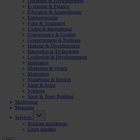
Durabilité & Environnement
Économie & Finance
Éducation & Apprentissage
Entrepreneuriat
Futur & Tendances
Global & International
Gouvernance & Gestion
Gouvernement & Politique
Humour & Divertissement
Innovation et Technologie
Leadership & Développement
Inspiration
Marketing & Ventes
Motivation
Numérique & Internet
Santé & Soins
Sciences
Sport & Team Building
Modérateur
Magazine
Services
Sessions boardroom
Lieux insolites