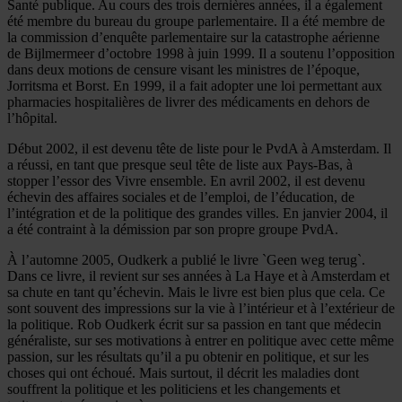
Santé publique. Au cours des trois dernières années, il a également
été membre du bureau du groupe parlementaire. Il a été membre de
la commission d’enquête parlementaire sur la catastrophe aérienne
de Bijlmermeer d’octobre 1998 à juin 1999. Il a soutenu l’opposition
dans deux motions de censure visant les ministres de l’époque,
Jorritsma et Borst. En 1999, il a fait adopter une loi permettant aux
pharmacies hospitalières de livrer des médicaments en dehors de
l’hôpital.
Début 2002, il est devenu tête de liste pour le PvdA à Amsterdam. Il
a réussi, en tant que presque seul tête de liste aux Pays-Bas, à
stopper l’essor des Vivre ensemble. En avril 2002, il est devenu
échevin des affaires sociales et de l’emploi, de l’éducation, de
l’intégration et de la politique des grandes villes. En janvier 2004, il
a été contraint à la démission par son propre groupe PvdA.
À l’automne 2005, Oudkerk a publié le livre `Geen weg terug`.
Dans ce livre, il revient sur ses années à La Haye et à Amsterdam et
sa chute en tant qu’échevin. Mais le livre est bien plus que cela. Ce
sont souvent des impressions sur la vie à l’intérieur et à l’extérieur de
la politique. Rob Oudkerk écrit sur sa passion en tant que médecin
généraliste, sur ses motivations à entrer en politique avec cette même
passion, sur les résultats qu’il a pu obtenir en politique, et sur les
choses qui ont échoué. Mais surtout, il décrit les maladies dont
souffrent la politique et les politiciens et les changements et