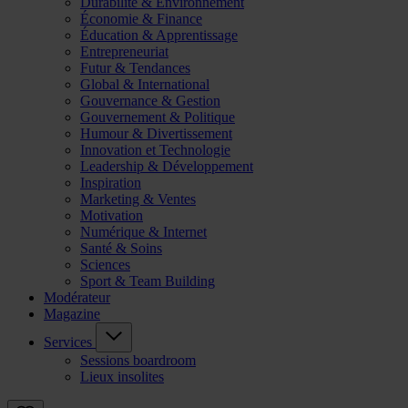
Durabilité & Environnement
Économie & Finance
Éducation & Apprentissage
Entrepreneuriat
Futur & Tendances
Global & International
Gouvernance & Gestion
Gouvernement & Politique
Humour & Divertissement
Innovation et Technologie
Leadership & Développement
Inspiration
Marketing & Ventes
Motivation
Numérique & Internet
Santé & Soins
Sciences
Sport & Team Building
Modérateur
Magazine
Services
Sessions boardroom
Lieux insolites