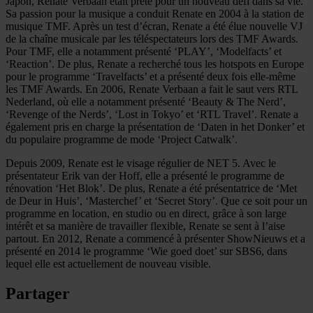
Japon, Renate Verbaan était prête pour un nouveau défi dans sa vie.
Sa passion pour la musique a conduit Renate en 2004 à la station de
musique TMF. Après un test d’écran, Renate a été élue nouvelle VJ
de la chaîne musicale par les téléspectateurs lors des TMF Awards.
Pour TMF, elle a notamment présenté ‘PLAY’, ‘Modelfacts’ et
‘Reaction’. De plus, Renate a recherché tous les hotspots en Europe
pour le programme ‘Travelfacts’ et a présenté deux fois elle-même
les TMF Awards. En 2006, Renate Verbaan a fait le saut vers RTL
Nederland, où elle a notamment présenté ‘Beauty & The Nerd’,
‘Revenge of the Nerds’, ‘Lost in Tokyo’ et ‘RTL Travel’. Renate a
également pris en charge la présentation de ‘Daten in het Donker’ et
du populaire programme de mode ‘Project Catwalk’.
Depuis 2009, Renate est le visage régulier de NET 5. Avec le
présentateur Erik van der Hoff, elle a présenté le programme de
rénovation ‘Het Blok’. De plus, Renate a été présentatrice de ‘Met
de Deur in Huis’, ‘Masterchef’ et ‘Secret Story’. Que ce soit pour un
programme en location, en studio ou en direct, grâce à son large
intérêt et sa manière de travailler flexible, Renate se sent à l’aise
partout. En 2012, Renate a commencé à présenter ShowNieuws et a
présenté en 2014 le programme ‘Wie goed doet’ sur SBS6, dans
lequel elle est actuellement de nouveau visible.
Partager