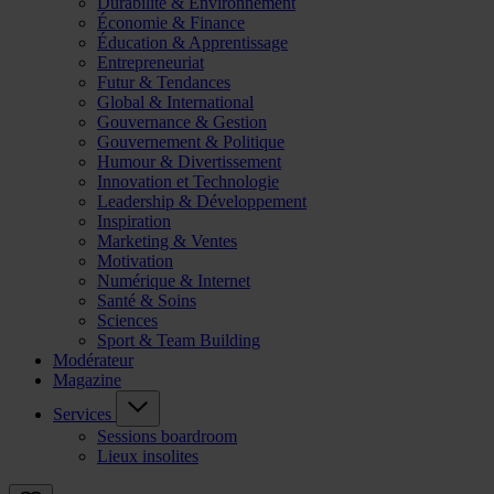
Durabilité & Environnement
Économie & Finance
Éducation & Apprentissage
Entrepreneuriat
Futur & Tendances
Global & International
Gouvernance & Gestion
Gouvernement & Politique
Humour & Divertissement
Innovation et Technologie
Leadership & Développement
Inspiration
Marketing & Ventes
Motivation
Numérique & Internet
Santé & Soins
Sciences
Sport & Team Building
Modérateur
Magazine
Services
Sessions boardroom
Lieux insolites