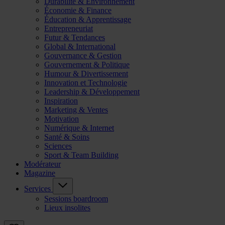
Durabilité & Environnement
Économie & Finance
Éducation & Apprentissage
Entrepreneuriat
Futur & Tendances
Global & International
Gouvernance & Gestion
Gouvernement & Politique
Humour & Divertissement
Innovation et Technologie
Leadership & Développement
Inspiration
Marketing & Ventes
Motivation
Numérique & Internet
Santé & Soins
Sciences
Sport & Team Building
Modérateur
Magazine
Services
Sessions boardroom
Lieux insolites