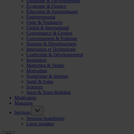
Durabilité & Environnement
Économie & Finance
Éducation & Apprentissage
Entrepreneuriat
Futur & Tendances
Global & International
Gouvernance & Gestion
Gouvernement & Politique
Humour & Divertissement
Innovation et Technologie
Leadership & Développement
Inspiration
Marketing & Ventes
Motivation
Numérique & Internet
Santé & Soins
Sciences
Sport & Team Building
Modérateur
Magazine
Services
Sessions boardroom
Lieux insolites