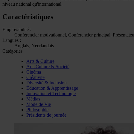
niveau national qu'international.
Caractéristiques
Employabilité :
Conférencier motivationnel, Conférencier principal, Présentateu
Langues :
Anglais, Néerlandais
Catégories
Arts & Culture
Arts Culture & Société
Cinéma
Créativité
Diversité & Inclusion
Éducation & Apprentissage
Innovation et Technologie
Médias
Mode de Vie
Philosophie
Présidents de journée