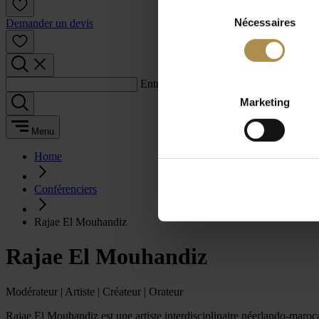
Sélection
Nécessaires
du
Demander un devis
consentement
Entrez un terme de recherche :
Marketing
Menu
Home
Conférenciers
Rajae El Mouhandiz
Rajae El Mouhandiz
Modérateur | Artiste | Créateur | Orateur
Rajae El Mouhandiz est une artiste interdisciplinaire néerlando-marocain