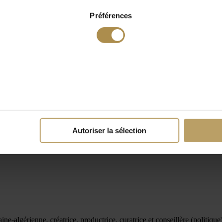
Préférences
Autoriser la sélection
e-algérienne, créatrice, productrice, curatrice et conseillère (politique),