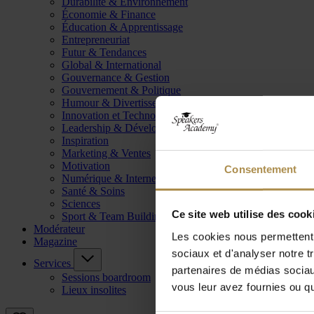
Durabilité & Environnement
Économie & Finance
Éducation & Apprentissage
Entrepreneuriat
Futur & Tendances
Global & International
Gouvernance & Gestion
Gouvernement & Politique
Humour & Divertissement
Innovation et Technologie
Leadership & Développement
Inspiration
Marketing & Ventes
Motivation
Consentement
Numérique & Internet
Santé & Soins
Sciences
Ce site web utilise des cook
Sport & Team Building
Modérateur
Les cookies nous permettent d
Magazine
sociaux et d'analyser notre t
Services
partenaires de médias sociaux
Sessions boardroom
vous leur avez fournies ou qu'
Lieux insolites