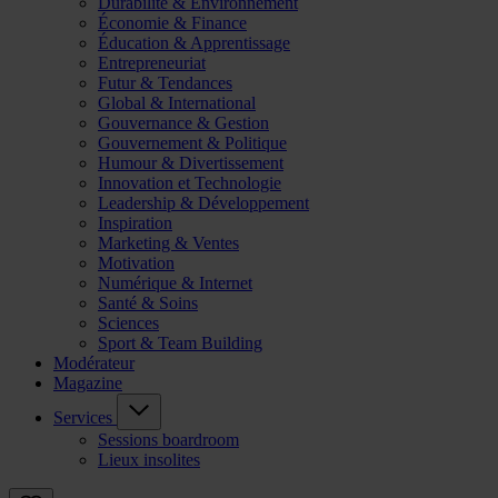
Durabilité & Environnement
Économie & Finance
Éducation & Apprentissage
Entrepreneuriat
Futur & Tendances
Global & International
Gouvernance & Gestion
Gouvernement & Politique
Humour & Divertissement
Innovation et Technologie
Leadership & Développement
Inspiration
Marketing & Ventes
Motivation
Numérique & Internet
Santé & Soins
Sciences
Sport & Team Building
Modérateur
Magazine
Services
Sessions boardroom
Lieux insolites