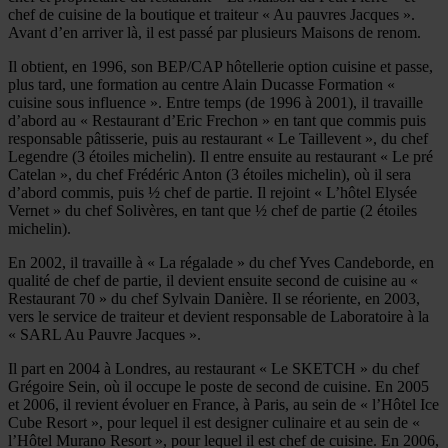
chef de cuisine de la boutique et traiteur « Au pauvres Jacques ».
Avant d’en arriver là, il est passé par plusieurs Maisons de renom.
Il obtient, en 1996, son BEP/CAP hôtellerie option cuisine et passe,
plus tard, une formation au centre Alain Ducasse Formation «
cuisine sous influence ». Entre temps (de 1996 à 2001), il travaille
d’abord au « Restaurant d’Eric Frechon » en tant que commis puis
responsable pâtisserie, puis au restaurant « Le Taillevent », du chef
Legendre (3 étoiles michelin). Il entre ensuite au restaurant « Le pré
Catelan », du chef Frédéric Anton (3 étoiles michelin), où il sera
d’abord commis, puis ½ chef de partie. Il rejoint « L’hôtel Elysée
Vernet » du chef Solivères, en tant que ½ chef de partie (2 étoiles
michelin).
En 2002, il travaille à « La régalade » du chef Yves Candeborde, en
qualité de chef de partie, il devient ensuite second de cuisine au «
Restaurant 70 » du chef Sylvain Danière. Il se réoriente, en 2003,
vers le service de traiteur et devient responsable de Laboratoire à la
« SARL Au Pauvre Jacques ».
Il part en 2004 à Londres, au restaurant « Le SKETCH » du chef
Grégoire Sein, où il occupe le poste de second de cuisine. En 2005
et 2006, il revient évoluer en France, à Paris, au sein de « l’Hôtel Ice
Cube Resort », pour lequel il est designer culinaire et au sein de «
l’Hôtel Murano Resort », pour lequel il est chef de cuisine. En 2006,