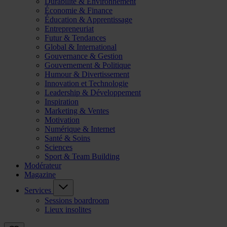
Durabilité & Environnement
Économie & Finance
Éducation & Apprentissage
Entrepreneuriat
Futur & Tendances
Global & International
Gouvernance & Gestion
Gouvernement & Politique
Humour & Divertissement
Innovation et Technologie
Leadership & Développement
Inspiration
Marketing & Ventes
Motivation
Numérique & Internet
Santé & Soins
Sciences
Sport & Team Building
Modérateur
Magazine
Services
Sessions boardroom
Lieux insolites