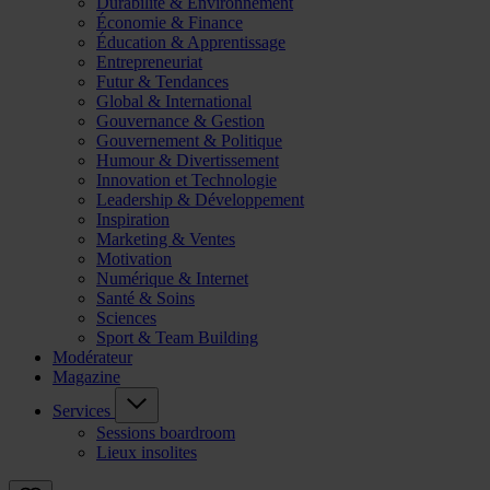
Durabilité & Environnement
Économie & Finance
Éducation & Apprentissage
Entrepreneuriat
Futur & Tendances
Global & International
Gouvernance & Gestion
Gouvernement & Politique
Humour & Divertissement
Innovation et Technologie
Leadership & Développement
Inspiration
Marketing & Ventes
Motivation
Numérique & Internet
Santé & Soins
Sciences
Sport & Team Building
Modérateur
Magazine
Services
Sessions boardroom
Lieux insolites