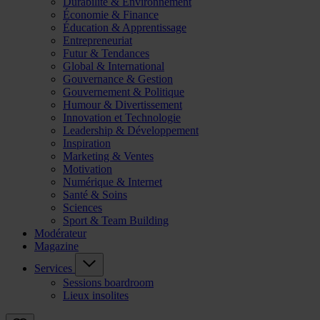
Durabilité & Environnement
Économie & Finance
Éducation & Apprentissage
Entrepreneuriat
Futur & Tendances
Global & International
Gouvernance & Gestion
Gouvernement & Politique
Humour & Divertissement
Innovation et Technologie
Leadership & Développement
Inspiration
Marketing & Ventes
Motivation
Numérique & Internet
Santé & Soins
Sciences
Sport & Team Building
Modérateur
Magazine
Services
Sessions boardroom
Lieux insolites