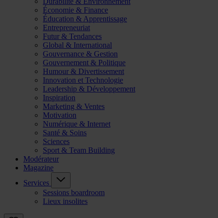
Durabilité & Environnement
Économie & Finance
Éducation & Apprentissage
Entrepreneuriat
Futur & Tendances
Global & International
Gouvernance & Gestion
Gouvernement & Politique
Humour & Divertissement
Innovation et Technologie
Leadership & Développement
Inspiration
Marketing & Ventes
Motivation
Numérique & Internet
Santé & Soins
Sciences
Sport & Team Building
Modérateur
Magazine
Services
Sessions boardroom
Lieux insolites