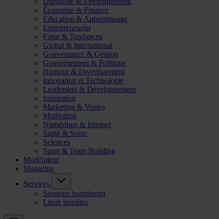
Durabilité & Environnement
Économie & Finance
Éducation & Apprentissage
Entrepreneuriat
Futur & Tendances
Global & International
Gouvernance & Gestion
Gouvernement & Politique
Humour & Divertissement
Innovation et Technologie
Leadership & Développement
Inspiration
Marketing & Ventes
Motivation
Numérique & Internet
Santé & Soins
Sciences
Sport & Team Building
Modérateur
Magazine
Services
Sessions boardroom
Lieux insolites