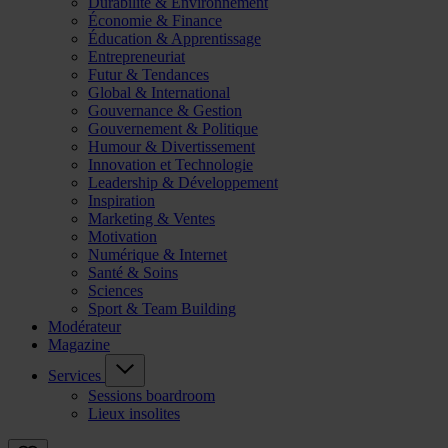
Durabilité & Environnement
Économie & Finance
Éducation & Apprentissage
Entrepreneuriat
Futur & Tendances
Global & International
Gouvernance & Gestion
Gouvernement & Politique
Humour & Divertissement
Innovation et Technologie
Leadership & Développement
Inspiration
Marketing & Ventes
Motivation
Numérique & Internet
Santé & Soins
Sciences
Sport & Team Building
Modérateur
Magazine
Services
Sessions boardroom
Lieux insolites