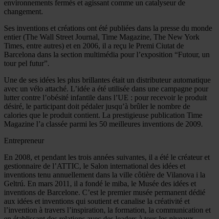
environnements fermés et agissant comme un catalyseur de
changement.
Ses inventions et créations ont été publiées dans la presse du monde
entier (The Wall Street Journal, Time Magazine, The New York
Times, entre autres) et en 2006, il a reçu le Premi Ciutat de
Barcelona dans la section multimédia pour l’exposition “Futour, un
tour pel futur”.
Une de ses idées les plus brillantes était un distributeur automatique
avec un vélo attaché. L’idée a été utilisée dans une campagne pour
lutter contre l’obésité infantile dans l’UE : pour recevoir le produit
désiré, le participant doit pédaler jusqu’à brûler le nombre de
calories que le produit contient. La prestigieuse publication Time
Magazine l’a classée parmi les 50 meilleures inventions de 2009.
Entrepreneur
En 2008, et pendant les trois années suivantes, il a été le créateur et
gestionnaire de l’ATTIC, le Salon international des idées et
inventions tenu annuellement dans la ville côtière de Vilanova i la
Geltrú. En mars 2011, il a fondé le miba, le Musée des idées et
inventions de Barcelone. C’est le premier musée permanent dédié
aux idées et inventions qui soutient et canalise la créativité et
l’invention à travers l’inspiration, la formation, la communication et
en établissant des relations avec des leaders à tous les niveaux.