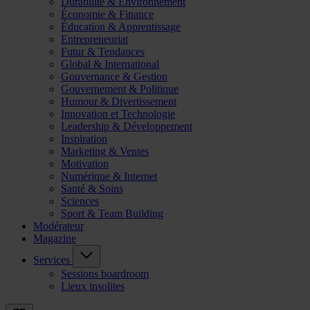
Durabilité & Environnement
Économie & Finance
Éducation & Apprentissage
Entrepreneuriat
Futur & Tendances
Global & International
Gouvernance & Gestion
Gouvernement & Politique
Humour & Divertissement
Innovation et Technologie
Leadership & Développement
Inspiration
Marketing & Ventes
Motivation
Numérique & Internet
Santé & Soins
Sciences
Sport & Team Building
Modérateur
Magazine
Services
Sessions boardroom
Lieux insolites