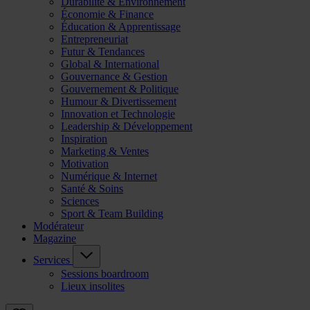
Durabilité & Environnement
Économie & Finance
Éducation & Apprentissage
Entrepreneuriat
Futur & Tendances
Global & International
Gouvernance & Gestion
Gouvernement & Politique
Humour & Divertissement
Innovation et Technologie
Leadership & Développement
Inspiration
Marketing & Ventes
Motivation
Numérique & Internet
Santé & Soins
Sciences
Sport & Team Building
Modérateur
Magazine
Services
Sessions boardroom
Lieux insolites