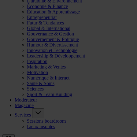
Durabilité & Environnement
Économie & Finance
Éducation & Apprentissage
Entrepreneuriat
Futur & Tendances
Global & International
Gouvernance & Gestion
Gouvernement & Politique
Humour & Divertissement
Innovation et Technologie
Leadership & Développement
Inspiration
Marketing & Ventes
Motivation
Numérique & Internet
Santé & Soins
Sciences
Sport & Team Building
Modérateur
Magazine
Services
Sessions boardroom
Lieux insolites