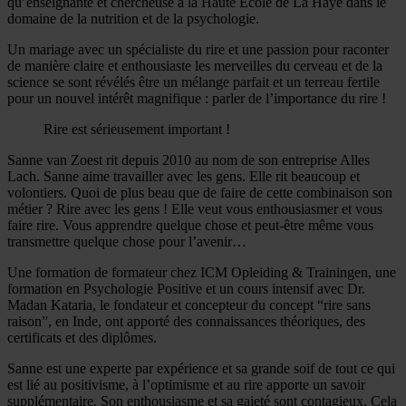
qu’enseignante et chercheuse à la Haute École de La Haye dans le
domaine de la nutrition et de la psychologie.
Un mariage avec un spécialiste du rire et une passion pour raconter
de manière claire et enthousiaste les merveilles du cerveau et de la
science se sont révélés être un mélange parfait et un terreau fertile
pour un nouvel intérêt magnifique : parler de l’importance du rire !
Rire est sérieusement important !
Sanne van Zoest rit depuis 2010 au nom de son entreprise Alles
Lach. Sanne aime travailler avec les gens. Elle rit beaucoup et
volontiers. Quoi de plus beau que de faire de cette combinaison son
métier ? Rire avec les gens ! Elle veut vous enthousiasmer et vous
faire rire. Vous apprendre quelque chose et peut-être même vous
transmettre quelque chose pour l’avenir…
Une formation de formateur chez ICM Opleiding & Trainingen, une
formation en Psychologie Positive et un cours intensif avec Dr.
Madan Kataria, le fondateur et concepteur du concept “rire sans
raison”, en Inde, ont apporté des connaissances théoriques, des
certificats et des diplômes.
Sanne est une experte par expérience et sa grande soif de tout ce qui
est lié au positivisme, à l’optimisme et au rire apporte un savoir
supplémentaire. Son enthousiasme et sa gaieté sont contagieux. Cela