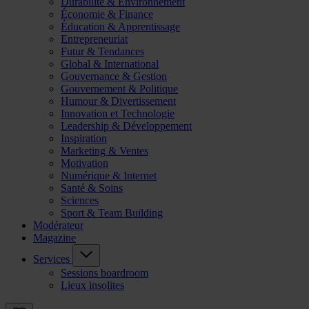
Durabilité & Environnement
Économie & Finance
Éducation & Apprentissage
Entrepreneuriat
Futur & Tendances
Global & International
Gouvernance & Gestion
Gouvernement & Politique
Humour & Divertissement
Innovation et Technologie
Leadership & Développement
Inspiration
Marketing & Ventes
Motivation
Numérique & Internet
Santé & Soins
Sciences
Sport & Team Building
Modérateur
Magazine
Services
Sessions boardroom
Lieux insolites