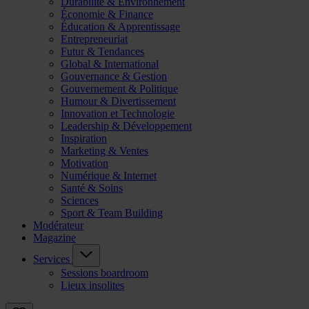
Durabilité & Environnement
Économie & Finance
Éducation & Apprentissage
Entrepreneuriat
Futur & Tendances
Global & International
Gouvernance & Gestion
Gouvernement & Politique
Humour & Divertissement
Innovation et Technologie
Leadership & Développement
Inspiration
Marketing & Ventes
Motivation
Numérique & Internet
Santé & Soins
Sciences
Sport & Team Building
Modérateur
Magazine
Services
Sessions boardroom
Lieux insolites