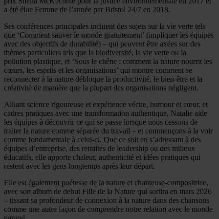
prix Sheila McKechnie pour la justice environnementale en 2017 et
a été élue Femme de l’année par Bristol 24/7 en 2018.
Ses conférences principales incluent des sujets sur la vie verte tels
que ‘Comment sauver le monde gratuitement’ (impliquer les équipes
avec des objectifs de durabilité) – qui peuvent être axées sur des
thèmes particuliers tels que la biodiversité, la vie verte ou la
pollution plastique, et ‘Sous le chêne : comment la nature nourrit les
cœurs, les esprits et les organisations’ qui montre comment se
reconnecter à la nature débloque la productivité, le bien-être et la
créativité de manière que la plupart des organisations négligent.
Alliant science rigoureuse et expérience vécue, humour et cœur, et
cadres pratiques avec une transformation authentique, Natalie aide
les équipes à découvrir ce qui se passe lorsque nous cessons de
traiter la nature comme séparée du travail – et commençons à la voir
comme fondamentale à celui-ci. Que ce soit en s’adressant à des
équipes d’entreprise, des retraites de leadership ou des milieux
éducatifs, elle apporte chaleur, authenticité et idées pratiques qui
restent avec les gens longtemps après leur départ.
Elle est également poétesse de la nature et chanteuse-compositrice,
avec son album de debut Fille de la Nature qui sortira en mars 2026
– tissant sa profondeur de connexion à la nature dans des chansons
comme une autre façon de comprendre notre relation avec le monde
naturel.