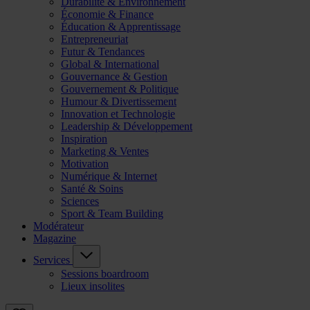
Durabilité & Environnement
Économie & Finance
Éducation & Apprentissage
Entrepreneuriat
Futur & Tendances
Global & International
Gouvernance & Gestion
Gouvernement & Politique
Humour & Divertissement
Innovation et Technologie
Leadership & Développement
Inspiration
Marketing & Ventes
Motivation
Numérique & Internet
Santé & Soins
Sciences
Sport & Team Building
Modérateur
Magazine
Services
Sessions boardroom
Lieux insolites