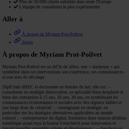
Plus de 50 000 clients satisfaits dans toute l'Europe
L'équipe de consultants la plus expérimentée
Aller à
À propos de Myriam Prot-Poilvet
Sujets
À propos de Myriam Prot-Poilvet
Myriam Prot-Poilvet est un drI´le de zèbre, une « slasheuse » qui
synthétise dans ses interventions son expérience, ses connaissances
et son sens du décalage.
DiplI´mée dHEC et doctorante en histoire de lart, elle est : –
consultante en stratégie dinnovation, sa spécialité étant dexplorer le
futur des entreprises à 15 ans, 20 ans, 30 ans, en synthétisant les
connaissances économiques et sociales avec des signaux faibles et
une large dose de créativité ; – enseignante en stratégie, en
particulier sur les stratégies alternatives applicables au monde
culturel ; – entrepreneuse du digital, fondatrice dune maison dédition
numérique ayant reçu la bourse Frenchtech pour linnovation et
faisant travailler ensemble artistes et développeurs ; – chercheur en