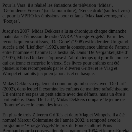
Pour la Vara, il a réalisé les émissions de télévision ‘Midas’,
‘Gefundenes Fressen’ (sur la nourriture), ‘Eerste druk’ (sur les livres)
et pour la VPRO les émissions pour enfants ‘Max laadvermogen’ et
‘Pootjes’.
Jusqu’en 2007, Midas Dekkers a lu sa chronique chaque dimanche
matin dans l’émission de radio VARA ‘Vroege Vogels’. Parmi les
recueils qui en sont issus, ‘De Gnoe’ (1998) est le dernier. Un grand
succès a été ‘Lief dier’ (1992), sur la conséquence ultime de l’amour
entre l’homme et l’animal : la bestialité. Dans ‘De Vergankelijkheid’
(1997), Midas Dekkers s’oppose à l’air du temps qui glorifie tout ce
qui est jeune et méprise le vieux. Ses livres pour enfants ont été
plusieurs fois récompensés par le Zilveren Griffel et le Vlag et
Wimpel et traduits jusqu’en japonais et en basque.
Midas Dekkers a également connu un grand succès avec ‘De Larf’
(2002), dans lequel il examine les enfants de manière rafraîchissante.
Un enfant n’est pas un petit adulte avec des défauts, mais un être à
part entière. Dans ‘De Larf’, Midas Dekkers compare ‘le jeune de
l’homme’ avec le jeune des insectes.
En plus de trois Zilveren Griffels et deux Vlag et Wimpels, il a été
nommé Mercur Columniste de l’année 2002, a remporté avec le
programme ‘Vroege Vogels’ le prix du Fonds culturel Prins
Bernhard pour la conservation de la nature en 1994 et le prix Eureka