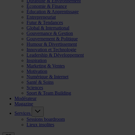
Durabilité & Environnement
Économie & Finance
Éducation & Apprentissage
Entrepreneuriat
Futur & Tendances
Global & International
Gouvernance & Gestion
Gouvernement & Politique
Humour & Divertissement
Innovation et Technologie
Leadership & Développement
Inspiration
Marketing & Ventes
Motivation
Numérique & Internet
Santé & Soins
Sciences
Sport & Team Building
Modérateur
Magazine
Services
Sessions boardroom
Lieux insolites