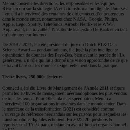
Menno conseille les directions, les responsables et les équipes
RH/marcom sur la stratégie IA et la transformation digitale. Pour ses
livres, il a interviewé des centaines de dirigeants et d’entrepreneurs
dans le monde entier, notamment chez NASA, Google, Philips,
Apple, Lego, Spotify, Telefónica, Airbnb, Netflix et le WWF.
Auparavant, il a travaillé à l’institut de leadership De Baak et en tant
qu’entrepreneur Internet.
De 2013 à 2021, il a été président du jury du Dutch BI & Data
Science Award — pendant huit ans, il a jugé la plus intelligente
organisation de données des Pays-Bas, bien avant la percée de l’IA
générative. Un rôle qui lui a donné une vision approfondie de ce que
le travail basé sur les données exige réellement dans la pratique.
Treize livres, 250 000+ lecteurs
Connect! a été élu Livre de Management de l’Année 2011 et figure
parmi les 10 livres de management néerlandophones les plus vendus
de tous les temps. Pour Olietankers et speedboten, Menno a
interviewé 100 organisations innovantes dans le monde entier. Dans
le marécage de la transformation (2021) est considéré comme
l’ouvrage de référence néerlandais sur les raisons pour lesquelles les
transformations digitales échouent. En 2025, 20 questions &
réponses sur l’IA est paru, mettant en avant l’impact organisationnel
de l’IA.