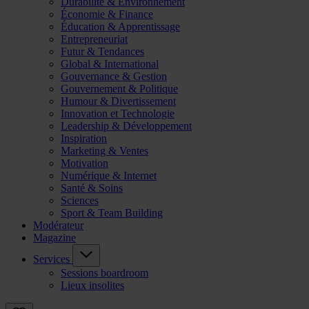
Durabilité & Environnement
Économie & Finance
Éducation & Apprentissage
Entrepreneuriat
Futur & Tendances
Global & International
Gouvernance & Gestion
Gouvernement & Politique
Humour & Divertissement
Innovation et Technologie
Leadership & Développement
Inspiration
Marketing & Ventes
Motivation
Numérique & Internet
Santé & Soins
Sciences
Sport & Team Building
Modérateur
Magazine
Services
Sessions boardroom
Lieux insolites