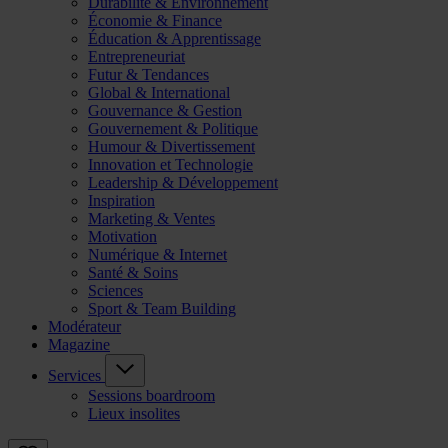
Durabilité & Environnement
Économie & Finance
Éducation & Apprentissage
Entrepreneuriat
Futur & Tendances
Global & International
Gouvernance & Gestion
Gouvernement & Politique
Humour & Divertissement
Innovation et Technologie
Leadership & Développement
Inspiration
Marketing & Ventes
Motivation
Numérique & Internet
Santé & Soins
Sciences
Sport & Team Building
Modérateur
Magazine
Services
Sessions boardroom
Lieux insolites