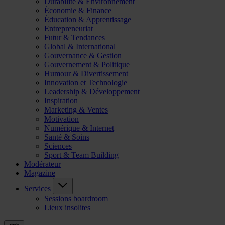
Durabilité & Environnement
Économie & Finance
Éducation & Apprentissage
Entrepreneuriat
Futur & Tendances
Global & International
Gouvernance & Gestion
Gouvernement & Politique
Humour & Divertissement
Innovation et Technologie
Leadership & Développement
Inspiration
Marketing & Ventes
Motivation
Numérique & Internet
Santé & Soins
Sciences
Sport & Team Building
Modérateur
Magazine
Services
Sessions boardroom
Lieux insolites