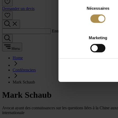
Sélection
Nécessaires
du
Demander un devis
consentement
Entrez un terme de recherche :
Marketing
Menu
Home
Conférenciers
Mark Schaub
Mark Schaub
Avocat ayant des connaissances sur les questions liées à la Chine auxque
internationale