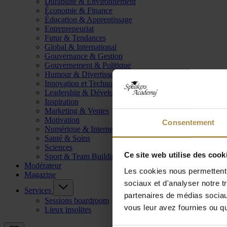
Durabilité & Environnement
Économie & Finance
Éducation & Apprentissage
Entrepreneuriat
Futur & Tendances
Global & International
Gouvernance & Gestion
Gouvernement & Politique
Humour & Divertissement
Innovation et Technologie
Leadership & Développement
Inspiration
Marketing & Ventes
Motivation
Consentement
Numérique & Internet
Santé & Soins
Sciences
Ce site web utilise des cook
Sport & Team Building
Modérateur
Les cookies nous permettent d
Magazine
sociaux et d'analyser notre t
Services
partenaires de médias sociaux
Sessions boardroom
vous leur avez fournies ou qu'
Lieux insolites