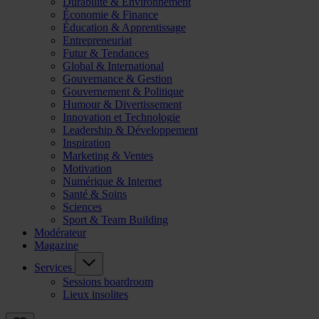
Durabilité & Environnement
Économie & Finance
Éducation & Apprentissage
Entrepreneuriat
Futur & Tendances
Global & International
Gouvernance & Gestion
Gouvernement & Politique
Humour & Divertissement
Innovation et Technologie
Leadership & Développement
Inspiration
Marketing & Ventes
Motivation
Numérique & Internet
Santé & Soins
Sciences
Sport & Team Building
Modérateur
Magazine
Services
Sessions boardroom
Lieux insolites