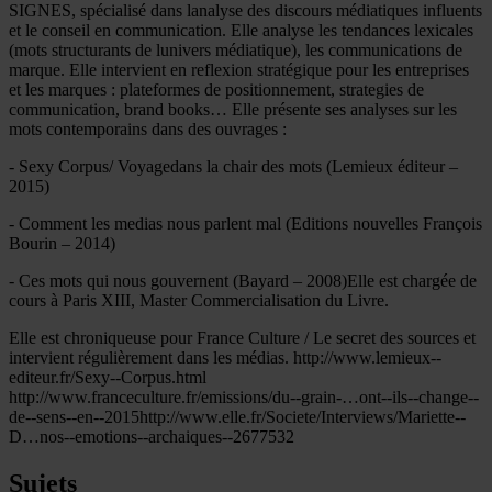
SIGNES, spécialisé dans lanalyse des discours médiatiques influents
et le conseil en communication. Elle analyse les tendances lexicales
(mots structurants de lunivers médiatique), les communications de
marque. Elle intervient en reflexion stratégique pour les entreprises
et les marques : plateformes de positionnement, strategies de
communication, brand books… Elle présente ses analyses sur les
mots contemporains dans des ouvrages :
-­ Sexy Corpus/ Voyagedans la chair des mots (Lemieux éditeur –
2015)
-­ Comment les medias nous parlent mal (Editions nouvelles François
Bourin – 2014)
-­ Ces mots qui nous gouvernent (Bayard – 2008)Elle est chargée de
cours à Paris XIII, Master Commercialisation du Livre.
Elle est chroniqueuse pour France Culture / Le secret des sources et
intervient régulièrement dans les médias. http://www.lemieux-­‐
editeur.fr/Sexy-­‐Corpus.html
http://www.franceculture.fr/emissions/du-­‐grain-­…ont-­‐ils-­‐change-­‐
de-­‐sens-­‐en-­‐2015http://www.elle.fr/Societe/Interviews/Mariette-­‐
D…nos-­‐emotions-­‐archaiques-­‐2677532
Sujets