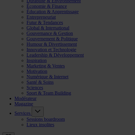
Durabilité & Environnement
Économie & Finance
Éducation & Apprentissage
Entrepreneuriat
Futur & Tendances
Global & International
Gouvernance & Gestion
Gouvernement & Politique
Humour & Divertissement
Innovation et Technologie
Leadership & Développement
Inspiration
Marketing & Ventes
Motivation
Numérique & Internet
Santé & Soins
Sciences
Sport & Team Building
Modérateur
Magazine
Services
Sessions boardroom
Lieux insolites