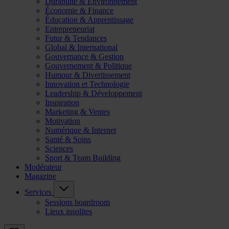
Durabilité & Environnement
Économie & Finance
Éducation & Apprentissage
Entrepreneuriat
Futur & Tendances
Global & International
Gouvernance & Gestion
Gouvernement & Politique
Humour & Divertissement
Innovation et Technologie
Leadership & Développement
Inspiration
Marketing & Ventes
Motivation
Numérique & Internet
Santé & Soins
Sciences
Sport & Team Building
Modérateur
Magazine
Services
Sessions boardroom
Lieux insolites