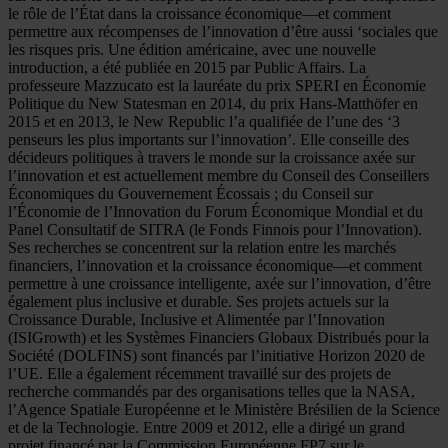
le rôle de l’État dans la croissance économique—et comment
permettre aux récompenses de l’innovation d’être aussi ‘sociales que
les risques pris. Une édition américaine, avec une nouvelle
introduction, a été publiée en 2015 par Public Affairs. La
professeure Mazzucato est la lauréate du prix SPERI en Économie
Politique du New Statesman en 2014, du prix Hans-Matthöfer en
2015 et en 2013, le New Republic l’a qualifiée de l’une des ‘3
penseurs les plus importants sur l’innovation’. Elle conseille des
décideurs politiques à travers le monde sur la croissance axée sur
l’innovation et est actuellement membre du Conseil des Conseillers
Économiques du Gouvernement Écossais ; du Conseil sur
l’Économie de l’Innovation du Forum Économique Mondial et du
Panel Consultatif de SITRA (le Fonds Finnois pour l’Innovation).
Ses recherches se concentrent sur la relation entre les marchés
financiers, l’innovation et la croissance économique—et comment
permettre à une croissance intelligente, axée sur l’innovation, d’être
également plus inclusive et durable. Ses projets actuels sur la
Croissance Durable, Inclusive et Alimentée par l’Innovation
(ISIGrowth) et les Systèmes Financiers Globaux Distribués pour la
Société (DOLFINS) sont financés par l’initiative Horizon 2020 de
l’UE. Elle a également récemment travaillé sur des projets de
recherche commandés par des organisations telles que la NASA,
l’Agence Spatiale Européenne et le Ministère Brésilien de la Science
et de la Technologie. Entre 2009 et 2012, elle a dirigé un grand
projet financé par la Commission Européenne FP7 sur le