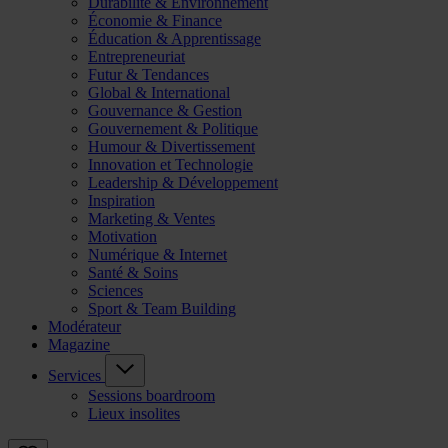
Durabilité & Environnement
Économie & Finance
Éducation & Apprentissage
Entrepreneuriat
Futur & Tendances
Global & International
Gouvernance & Gestion
Gouvernement & Politique
Humour & Divertissement
Innovation et Technologie
Leadership & Développement
Inspiration
Marketing & Ventes
Motivation
Numérique & Internet
Santé & Soins
Sciences
Sport & Team Building
Modérateur
Magazine
Services
Sessions boardroom
Lieux insolites