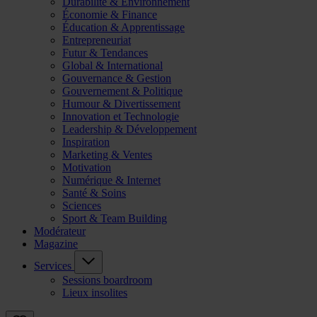
Durabilité & Environnement
Économie & Finance
Éducation & Apprentissage
Entrepreneuriat
Futur & Tendances
Global & International
Gouvernance & Gestion
Gouvernement & Politique
Humour & Divertissement
Innovation et Technologie
Leadership & Développement
Inspiration
Marketing & Ventes
Motivation
Numérique & Internet
Santé & Soins
Sciences
Sport & Team Building
Modérateur
Magazine
Services
Sessions boardroom
Lieux insolites