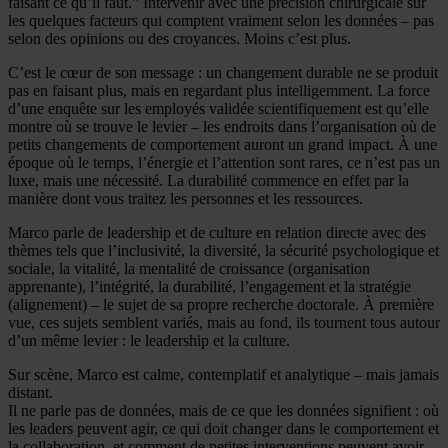
faisant ce qu’il faut.” Intervenir avec une précision chirurgicale sur
les quelques facteurs qui comptent vraiment selon les données – pas
selon des opinions ou des croyances. Moins c’est plus.
C’est le cœur de son message : un changement durable ne se produit
pas en faisant plus, mais en regardant plus intelligemment. La force
d’une enquête sur les employés validée scientifiquement est qu’elle
montre où se trouve le levier – les endroits dans l’organisation où de
petits changements de comportement auront un grand impact. À une
époque où le temps, l’énergie et l’attention sont rares, ce n’est pas un
luxe, mais une nécessité. La durabilité commence en effet par la
manière dont vous traitez les personnes et les ressources.
Marco parle de leadership et de culture en relation directe avec des
thèmes tels que l’inclusivité, la diversité, la sécurité psychologique et
sociale, la vitalité, la mentalité de croissance (organisation
apprenante), l’intégrité, la durabilité, l’engagement et la stratégie
(alignement) – le sujet de sa propre recherche doctorale. À première
vue, ces sujets semblent variés, mais au fond, ils tournent tous autour
d’un même levier : le leadership et la culture.
Sur scène, Marco est calme, contemplatif et analytique – mais jamais
distant.
Il ne parle pas de données, mais de ce que les données signifient : où
les leaders peuvent agir, ce qui doit changer dans le comportement et
la collaboration, et comment de petites interventions peuvent avoir