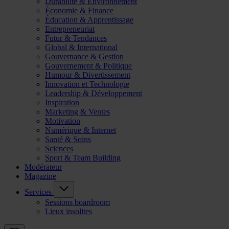
Durabilité & Environnement
Économie & Finance
Éducation & Apprentissage
Entrepreneuriat
Futur & Tendances
Global & International
Gouvernance & Gestion
Gouvernement & Politique
Humour & Divertissement
Innovation et Technologie
Leadership & Développement
Inspiration
Marketing & Ventes
Motivation
Numérique & Internet
Santé & Soins
Sciences
Sport & Team Building
Modérateur
Magazine
Services
Sessions boardroom
Lieux insolites