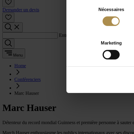
Sélection
Nécessaires
du
Demander un devis
consentement
Entrez un terme de recherche :
Marketing
Menu
Home
Conférenciers
Marc Hauser
Marc Hauser
Détenteur du record mondial Guinness et première personne à sauter e
March Hauser enthousiasme les publics internationaux avec ses discour