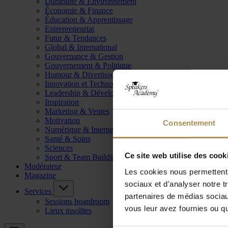
Durabilité & Environnement
Économie & Finance
Éducation & Apprentissage
Entrepreneuriat
Futur & Tendances
Global & International
Gouvernance & Gestion
Gouvernement & Politique
Humour & Divertissement
Innovation et Technologie
Leadership & Développement
Inspiration
Marketing & Ventes
Motivation
Consentement
Numérique & Internet
Santé & Soins
Sciences
Ce site web utilise des cook
Sport & Team Building
Modérateur
Les cookies nous permettent d
Magazine
sociaux et d'analyser notre t
Services
partenaires de médias sociaux
Sessions boardroom
vous leur avez fournies ou qu'
Lieux insolites