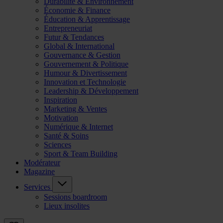
Durabilité & Environnement
Économie & Finance
Éducation & Apprentissage
Entrepreneuriat
Futur & Tendances
Global & International
Gouvernance & Gestion
Gouvernement & Politique
Humour & Divertissement
Innovation et Technologie
Leadership & Développement
Inspiration
Marketing & Ventes
Motivation
Numérique & Internet
Santé & Soins
Sciences
Sport & Team Building
Modérateur
Magazine
Services
Sessions boardroom
Lieux insolites