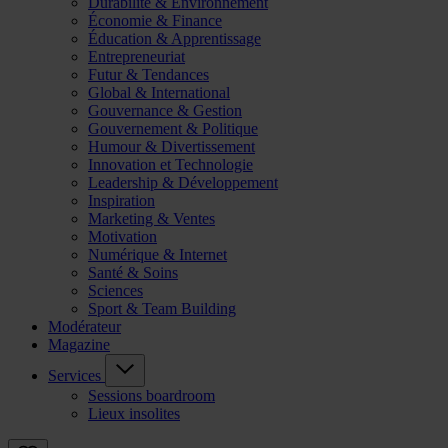
Durabilité & Environnement
Économie & Finance
Éducation & Apprentissage
Entrepreneuriat
Futur & Tendances
Global & International
Gouvernance & Gestion
Gouvernement & Politique
Humour & Divertissement
Innovation et Technologie
Leadership & Développement
Inspiration
Marketing & Ventes
Motivation
Numérique & Internet
Santé & Soins
Sciences
Sport & Team Building
Modérateur
Magazine
Services
Sessions boardroom
Lieux insolites