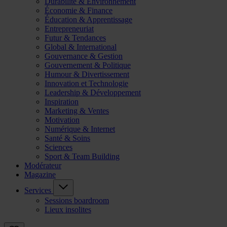
Durabilité & Environnement
Économie & Finance
Éducation & Apprentissage
Entrepreneuriat
Futur & Tendances
Global & International
Gouvernance & Gestion
Gouvernement & Politique
Humour & Divertissement
Innovation et Technologie
Leadership & Développement
Inspiration
Marketing & Ventes
Motivation
Numérique & Internet
Santé & Soins
Sciences
Sport & Team Building
Modérateur
Magazine
Services
Sessions boardroom
Lieux insolites