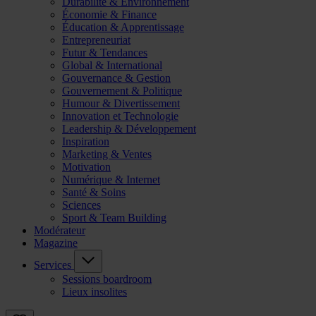
Durabilité & Environnement
Économie & Finance
Éducation & Apprentissage
Entrepreneuriat
Futur & Tendances
Global & International
Gouvernance & Gestion
Gouvernement & Politique
Humour & Divertissement
Innovation et Technologie
Leadership & Développement
Inspiration
Marketing & Ventes
Motivation
Numérique & Internet
Santé & Soins
Sciences
Sport & Team Building
Modérateur
Magazine
Services
Sessions boardroom
Lieux insolites