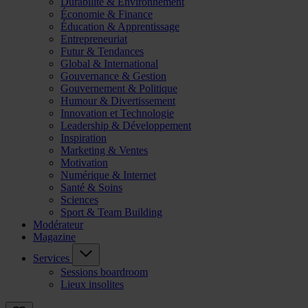
Durabilité & Environnement
Économie & Finance
Éducation & Apprentissage
Entrepreneuriat
Futur & Tendances
Global & International
Gouvernance & Gestion
Gouvernement & Politique
Humour & Divertissement
Innovation et Technologie
Leadership & Développement
Inspiration
Marketing & Ventes
Motivation
Numérique & Internet
Santé & Soins
Sciences
Sport & Team Building
Modérateur
Magazine
Services
Sessions boardroom
Lieux insolites