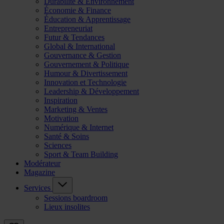
Durabilité & Environnement
Économie & Finance
Éducation & Apprentissage
Entrepreneuriat
Futur & Tendances
Global & International
Gouvernance & Gestion
Gouvernement & Politique
Humour & Divertissement
Innovation et Technologie
Leadership & Développement
Inspiration
Marketing & Ventes
Motivation
Numérique & Internet
Santé & Soins
Sciences
Sport & Team Building
Modérateur
Magazine
Services
Sessions boardroom
Lieux insolites