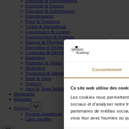
Durabilité & Environnement
Économie & Finance
Éducation & Apprentissage
Entrepreneuriat
Futur & Tendances
Global & International
Gouvernance & Gestion
Gouvernement & Politique
Humour & Divertissement
Innovation et Technologie
Leadership & Développement
Inspiration
Marketing & Ventes
Motivation
Consentement
Numérique & Internet
Santé & Soins
Sciences
Ce site web utilise des cook
Sport & Team Building
Modérateur
Les cookies nous permettent d
Magazine
sociaux et d'analyser notre t
Services
partenaires de médias sociaux
Sessions boardroom
vous leur avez fournies ou qu'
Lieux insolites