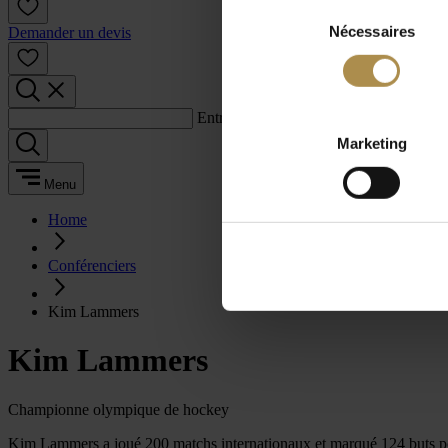
Sélection
Nécessaires
du
Demander un devis
consentement
Entrez un terme de recherche :
Marketing
Menu
Home
Conférenciers
Kim Lammers
Kim Lammers
Championne olympique de hockey
Kim Lammers a joué 200 matchs internationaux et marqué 124 buts po