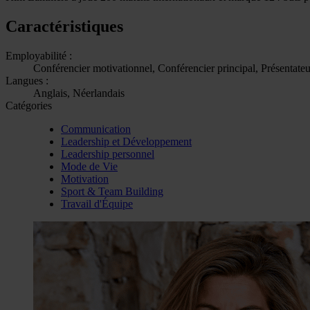
Caractéristiques
Employabilité :
Conférencier motivationnel, Conférencier principal, Présentateu
Langues :
Anglais, Néerlandais
Catégories
Communication
Leadership et Développement
Leadership personnel
Mode de Vie
Motivation
Sport & Team Building
Travail d'Équipe