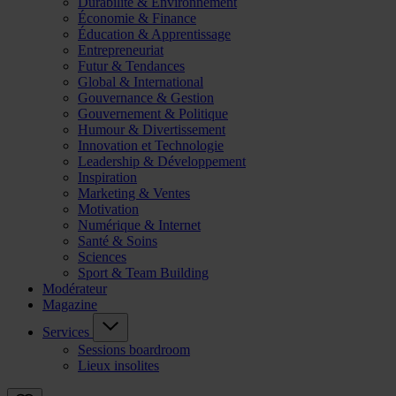
Durabilité & Environnement
Économie & Finance
Éducation & Apprentissage
Entrepreneuriat
Futur & Tendances
Global & International
Gouvernance & Gestion
Gouvernement & Politique
Humour & Divertissement
Innovation et Technologie
Leadership & Développement
Inspiration
Marketing & Ventes
Motivation
Numérique & Internet
Santé & Soins
Sciences
Sport & Team Building
Modérateur
Magazine
Services
Sessions boardroom
Lieux insolites