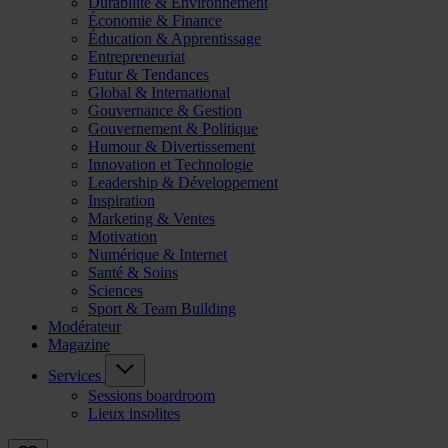
Durabilité & Environnement
Économie & Finance
Éducation & Apprentissage
Entrepreneuriat
Futur & Tendances
Global & International
Gouvernance & Gestion
Gouvernement & Politique
Humour & Divertissement
Innovation et Technologie
Leadership & Développement
Inspiration
Marketing & Ventes
Motivation
Numérique & Internet
Santé & Soins
Sciences
Sport & Team Building
Modérateur
Magazine
Services
Sessions boardroom
Lieux insolites