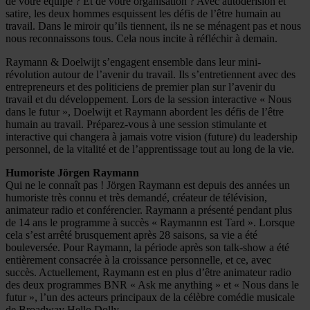
de votre équipe ? Et de votre organisation ? Avec autodérision et
satire, les deux hommes esquissent les défis de l’être humain au
travail. Dans le miroir qu’ils tiennent, ils ne se ménagent pas et nous
nous reconnaissons tous. Cela nous incite à réfléchir à demain.
Raymann & Doelwijt s’engagent ensemble dans leur mini-
révolution autour de l’avenir du travail. Ils s’entretiennent avec des
entrepreneurs et des politiciens de premier plan sur l’avenir du
travail et du développement. Lors de la session interactive « Nous
dans le futur », Doelwijt et Raymann abordent les défis de l’être
humain au travail. Préparez-vous à une session stimulante et
interactive qui changera à jamais votre vision (future) du leadership
personnel, de la vitalité et de l’apprentissage tout au long de la vie.
Humoriste Jörgen Raymann
Qui ne le connaît pas ! Jörgen Raymann est depuis des années un
humoriste très connu et très demandé, créateur de télévision,
animateur radio et conférencier. Raymann a présenté pendant plus
de 14 ans le programme à succès « Raymannn est Tard ». Lorsque
cela s’est arrêté brusquement après 28 saisons, sa vie a été
bouleversée. Pour Raymann, la période après son talk-show a été
entièrement consacrée à la croissance personnelle, et ce, avec
succès. Actuellement, Raymann est en plus d’être animateur radio
des deux programmes BNR « Ask me anything » et « Nous dans le
futur », l’un des acteurs principaux de la célèbre comédie musicale
de Broadway Hello Dolly.