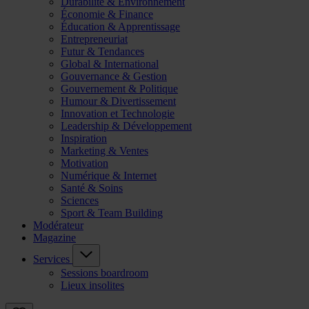
Durabilité & Environnement
Économie & Finance
Éducation & Apprentissage
Entrepreneuriat
Futur & Tendances
Global & International
Gouvernance & Gestion
Gouvernement & Politique
Humour & Divertissement
Innovation et Technologie
Leadership & Développement
Inspiration
Marketing & Ventes
Motivation
Numérique & Internet
Santé & Soins
Sciences
Sport & Team Building
Modérateur
Magazine
Services
Sessions boardroom
Lieux insolites