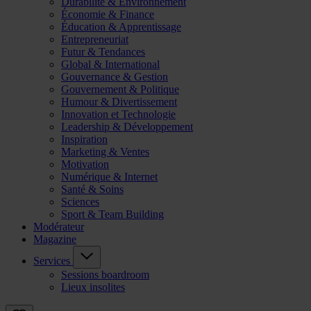
Durabilité & Environnement
Économie & Finance
Éducation & Apprentissage
Entrepreneuriat
Futur & Tendances
Global & International
Gouvernance & Gestion
Gouvernement & Politique
Humour & Divertissement
Innovation et Technologie
Leadership & Développement
Inspiration
Marketing & Ventes
Motivation
Numérique & Internet
Santé & Soins
Sciences
Sport & Team Building
Modérateur
Magazine
Services
Sessions boardroom
Lieux insolites