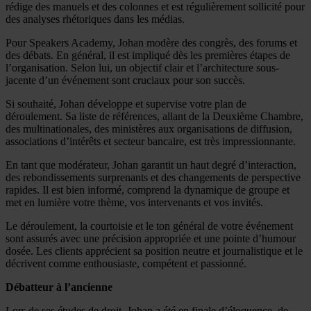
rédige des manuels et des colonnes et est régulièrement sollicité pour
des analyses rhétoriques dans les médias.
Pour Speakers Academy, Johan modère des congrès, des forums et
des débats. En général, il est impliqué dès les premières étapes de
l’organisation. Selon lui, un objectif clair et l’architecture sous-
jacente d’un événement sont cruciaux pour son succès.
Si souhaité, Johan développe et supervise votre plan de
déroulement. Sa liste de références, allant de la Deuxième Chambre,
des multinationales, des ministères aux organisations de diffusion,
associations d’intérêts et secteur bancaire, est très impressionnante.
En tant que modérateur, Johan garantit un haut degré d’interaction,
des rebondissements surprenants et des changements de perspective
rapides. Il est bien informé, comprend la dynamique de groupe et
met en lumière votre thème, vos intervenants et vos invités.
Le déroulement, la courtoisie et le ton général de votre événement
sont assurés avec une précision appropriée et une pointe d’humour
dosée. Les clients apprécient sa position neutre et journalistique et le
décrivent comme enthousiaste, compétent et passionné.
Débatteur à l’ancienne
Lors de ses études de droit, Johan a été en finale d’éloquence, de