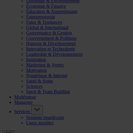
Durabilité & Environnement
Économie & Finance
Éducation & Apprentissage
Entrepreneuriat
Futur & Tendances
Global & International
Gouvernance & Gestion
Gouvernement & Politique
Humour & Divertissement
Innovation et Technologie
Leadership & Développement
Inspiration
Marketing & Ventes
Motivation
Numérique & Internet
Santé & Soins
Sciences
Sport & Team Building
Modérateur
Magazine
Services
Sessions boardroom
Lieux insolites