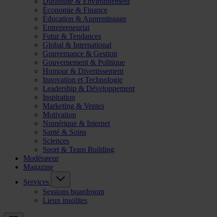
Durabilité & Environnement
Économie & Finance
Éducation & Apprentissage
Entrepreneuriat
Futur & Tendances
Global & International
Gouvernance & Gestion
Gouvernement & Politique
Humour & Divertissement
Innovation et Technologie
Leadership & Développement
Inspiration
Marketing & Ventes
Motivation
Numérique & Internet
Santé & Soins
Sciences
Sport & Team Building
Modérateur
Magazine
Services
Sessions boardroom
Lieux insolites