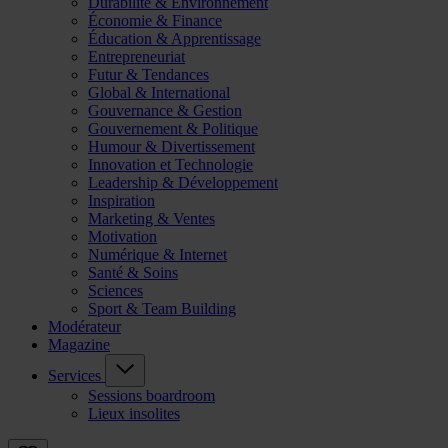
Durabilité & Environnement
Économie & Finance
Éducation & Apprentissage
Entrepreneuriat
Futur & Tendances
Global & International
Gouvernance & Gestion
Gouvernement & Politique
Humour & Divertissement
Innovation et Technologie
Leadership & Développement
Inspiration
Marketing & Ventes
Motivation
Numérique & Internet
Santé & Soins
Sciences
Sport & Team Building
Modérateur
Magazine
Services
Sessions boardroom
Lieux insolites