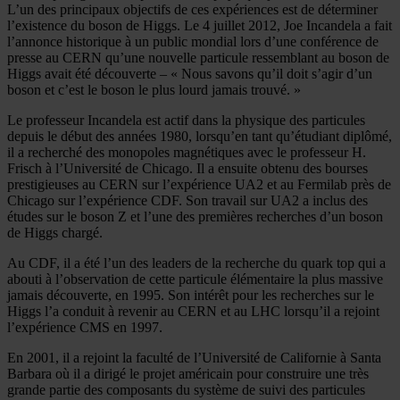
L’un des principaux objectifs de ces expériences est de déterminer
l’existence du boson de Higgs. Le 4 juillet 2012, Joe Incandela a fait
l’annonce historique à un public mondial lors d’une conférence de
presse au CERN qu’une nouvelle particule ressemblant au boson de
Higgs avait été découverte – « Nous savons qu’il doit s’agir d’un
boson et c’est le boson le plus lourd jamais trouvé. »
Le professeur Incandela est actif dans la physique des particules
depuis le début des années 1980, lorsqu’en tant qu’étudiant diplômé,
il a recherché des monopoles magnétiques avec le professeur H.
Frisch à l’Université de Chicago. Il a ensuite obtenu des bourses
prestigieuses au CERN sur l’expérience UA2 et au Fermilab près de
Chicago sur l’expérience CDF. Son travail sur UA2 a inclus des
études sur le boson Z et l’une des premières recherches d’un boson
de Higgs chargé.
Au CDF, il a été l’un des leaders de la recherche du quark top qui a
abouti à l’observation de cette particule élémentaire la plus massive
jamais découverte, en 1995. Son intérêt pour les recherches sur le
Higgs l’a conduit à revenir au CERN et au LHC lorsqu’il a rejoint
l’expérience CMS en 1997.
En 2001, il a rejoint la faculté de l’Université de Californie à Santa
Barbara où il a dirigé le projet américain pour construire une très
grande partie des composants du système de suivi des particules