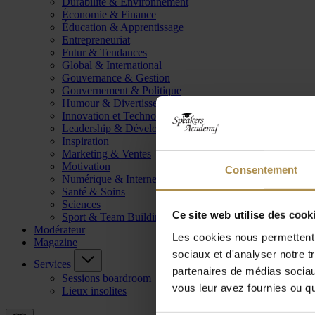
Durabilité & Environnement
Économie & Finance
Éducation & Apprentissage
Entrepreneuriat
Futur & Tendances
Global & International
Gouvernance & Gestion
Gouvernement & Politique
Humour & Divertissement
Innovation et Technologie
Leadership & Développement
Inspiration
Marketing & Ventes
Motivation
Consentement
Numérique & Internet
Santé & Soins
Sciences
Ce site web utilise des cook
Sport & Team Building
Modérateur
Les cookies nous permettent d
Magazine
sociaux et d'analyser notre t
Services
partenaires de médias sociaux
Sessions boardroom
vous leur avez fournies ou qu'
Lieux insolites