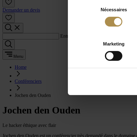
Sélection
Nécessaires
du
Demander un devis
consentement
Entrez un terme de recherche :
Marketing
Menu
Home
Conférenciers
Jochen den Ouden
Jochen den Ouden
Le hacker éthique avec flair
Jochen den Ouden est un conférencier très demandé dans le domaine de l