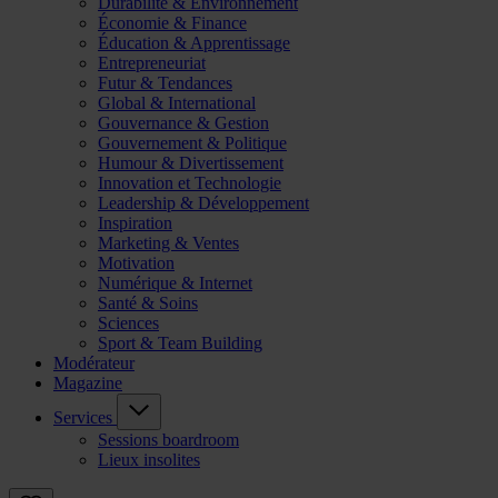
Durabilité & Environnement
Économie & Finance
Éducation & Apprentissage
Entrepreneuriat
Futur & Tendances
Global & International
Gouvernance & Gestion
Gouvernement & Politique
Humour & Divertissement
Innovation et Technologie
Leadership & Développement
Inspiration
Marketing & Ventes
Motivation
Numérique & Internet
Santé & Soins
Sciences
Sport & Team Building
Modérateur
Magazine
Services
Sessions boardroom
Lieux insolites